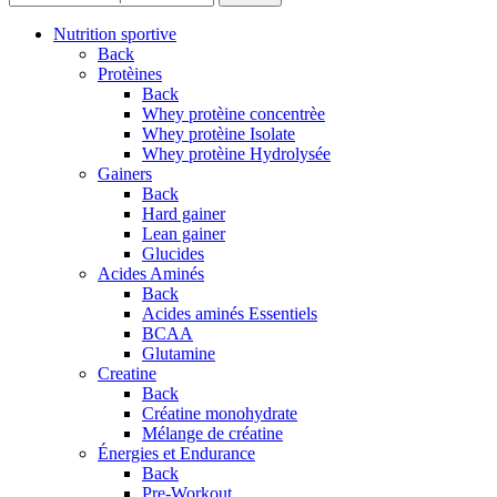
Nutrition sportive
Back
Protèines
Back
Whey protèine concentrèe
Whey protèine Isolate
Whey protèine Hydrolysée
Gainers
Back
Hard gainer
Lean gainer
Glucides
Acides Aminés
Back
Acides aminés Essentiels
BCAA
Glutamine
Creatine
Back
Créatine monohydrate
Mélange de créatine
Énergies et Endurance
Back
Pre-Workout