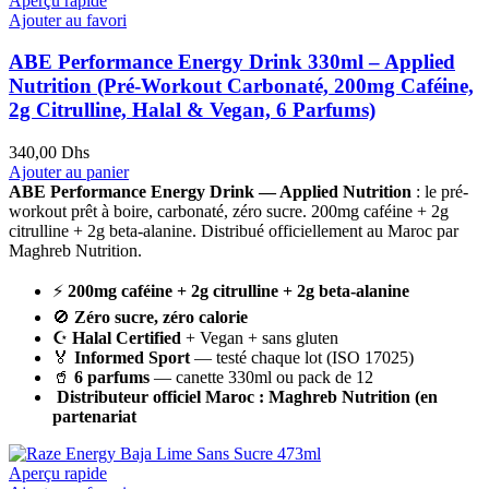
Aperçu rapide
Ajouter au favori
ABE Performance Energy Drink 330ml – Applied
Nutrition (Pré-Workout Carbonaté, 200mg Caféine,
2g Citrulline, Halal & Vegan, 6 Parfums)
340,00
Dhs
Ajouter au panier
ABE Performance Energy Drink — Applied Nutrition
: le pré-
workout prêt à boire, carbonaté, zéro sucre. 200mg caféine + 2g
citrulline + 2g beta-alanine. Distribué officiellement au Maroc par
Maghreb Nutrition.
⚡
200mg caféine + 2g citrulline + 2g beta-alanine
🚫
Zéro sucre, zéro calorie
☪️
Halal Certified
+ Vegan + sans gluten
🏅
Informed Sport
— testé chaque lot (ISO 17025)
🥤
6 parfums
— canette 330ml ou pack de 12
Distributeur officiel Maroc : Maghreb Nutrition (en
partenariat
Aperçu rapide