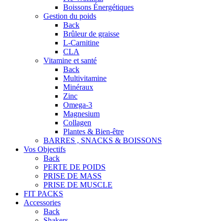
Boissons Énergétiques
Gestion du poids
Back
Brûleur de graisse
L-Carnitine
CLA
Vitamine et santé
Back
Multivitamine
Minéraux
Zinc
Omega-3
Magnesium
Collagen
Plantes & Bien-être
BARRES , SNACKS & BOISSONS
Vos Objectifs
Back
PERTE DE POIDS
PRISE DE MASS
PRISE DE MUSCLE
FIT PACKS
Accessories
Back
Shakers