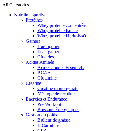
All Categories
Nutrition sportive
Protèines
Whey protèine concentrèe
Whey protèine Isolate
Whey protèine Hydrolysée
Gainers
Hard gainer
Lean gainer
Glucides
Acides Aminés
Acides aminés Essentiels
BCAA
Glutamine
Creatine
Créatine monohydrate
Mélange de créatine
Énergies et Endurance
Pre-Workout
Boissons Énergétiques
Gestion du poids
Brûleur de graisse
L-Carnitine
CLA