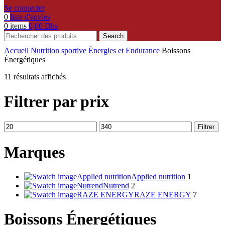
Se connecter
0
liste d'envies
0
items
0,00
Dhs
Search
Accueil
Nutrition sportive
Énergies et Endurance
Boissons
Énergétiques
11 résultats affichés
Filtrer par prix
Prix
Prix
Filtrer
min
max
Marques
Applied nutrition
Applied nutrition
1
Nutrend
Nutrend
2
RAZE ENERGY
RAZE ENERGY
7
Boissons Énergétiques