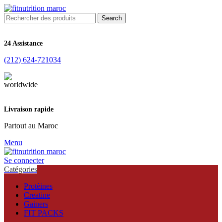
Search
24 Assistance
(212) 624-721034
Livraison rapide
Partout au Maroc
Menu
Se connecter
Catégories
Protèines
Creatine
Gainers
FIT PACKS