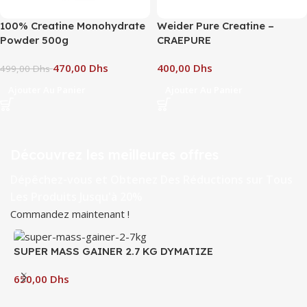
100% Creatine Monohydrate
Weider Pure Creatine –
Powder 500g
CRAEPURE
470,00
Dhs
Dhs
499,00
Dhs
Ajouter Au Panier
Ajouter Au Panier
Découvrez les meilleures offres
Dépêchez-vous et Obtenez Des Réductions sur Tous
Les Produits Jusqu'à 20%
Commandez maintenant !
SUPER MASS GAINER 2.7 KG DYMATIZE
Dhs
C