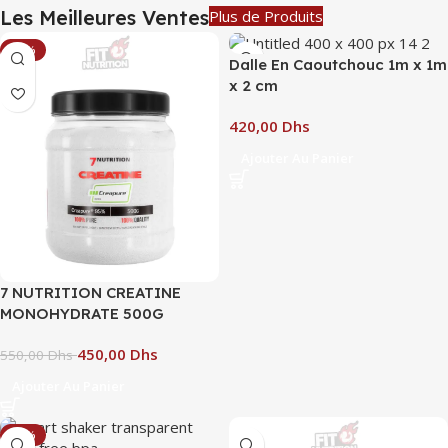
Les Meilleures Ventes
Plus de Produits
-18%
Dalle En Caoutchouc 1m x 1m
x 2 cm
Dhs
Ajouter Au Panier
7 NUTRITION CREATINE
MONOHYDRATE 500G
CREAPURE
450,00
Dhs
550,00
Dhs
Ajouter Au Panier
-34%