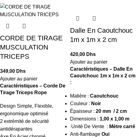
Dalle En Caoutchouc
CORDE DE TIRAGE
1m x 1m x 2 cm
MUSCULATION
420,00
Dhs
TRICEPS
Ajouter au panier
Caractéristiques – Dalle En
349,00
Dhs
Caoutchouc 1m x 1m x 2 cm
Ajouter au panier
:
Caractéristiques –
Corde De
Tirage Triceps Rope
Matière :
Caoutchouc
Couleur :
Noir
Design Simple, Flexible,
Épaisseur :
20 mm / 2 cm
ergonomique optimisé
Dimensions :
1,00 x 1,00 m
2 extrémité de sécurité
Unité De Vente :
Mètre carré
antidérapantes
Anti-flambage
Oui
Axe En Acier chromé