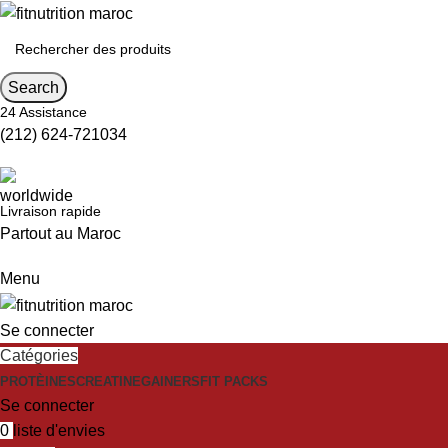
Search
24 Assistance
(212) 624-721034
Livraison rapide
Partout au Maroc
Menu
Se connecter
Catégories
PROTÈINES
CREATINE
GAINERS
FIT PACKS
Se connecter
0
liste d'envies