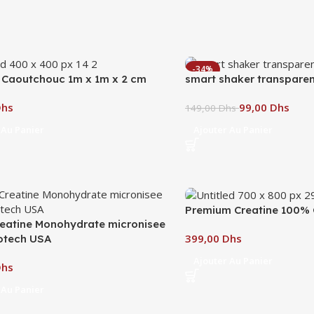
-34%
n Caoutchouc 1m x 1m x 2 cm
smart shaker transparen
Dhs
99,00
Dhs
149,00
Dhs
 Au Panier
Ajouter Au Panier
Premium Creatine 100% 
eatine Monohydrate micronisee
Dhs
otech USA
Ajouter Au Panier
Dhs
 Au Panier