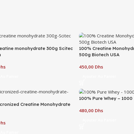
eatine monohydrate 300g Scitec
100% Creatine Monohydr
n
500g Biotech USA
Dhs
Dhs
 Au Panier
Ajouter Au Panier
100% Pure Whey – 1000
cronized Creatine Monohydrate
Dhs
Ajouter Au Panier
Dhs
 Au Panier