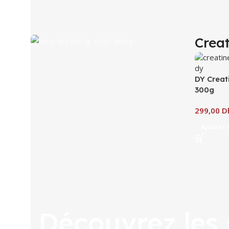
Crea
Découvrir
DY Creat
300g
D
Ajouter 
Découvrez les 