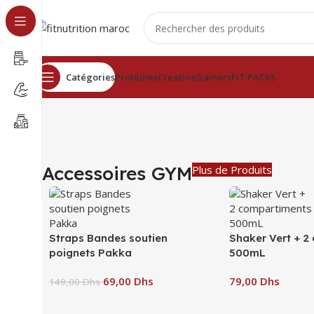
Catégories
Protèines
Creatine
Gainers
FIT PACKS
Accessoires GYM
Plus de Produits
Straps Bandes soutien
Shaker Vert + 2
poignets Pakka
500mL
69,00
Dhs
Dhs
149,00
Dhs