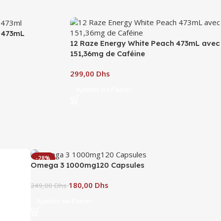
 473mL
12 Raze Energy White Peach 473mL avec
151,36mg de Caféine
Dhs
Ajouter Au Panier
-28%
Omega 3 1000mg120 Capsules
180,00
Dhs
249,00
Dhs
Ajouter Au Panier