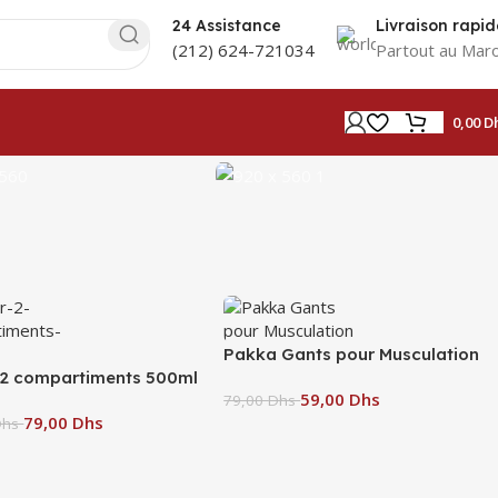
24 Assistance
Livraison rapid
(212) 624-721034
Partout au Mar
0,00
D
Pakka Gants pour Musculation
 2 compartiments 500ml
59,00
Dhs
79,00
Dhs
79,00
Dhs
Dhs