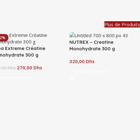
Plus de Produits
32%
NUTREX – Creatine
ea Extreme Créatine
Monohydrate 300 g
nohydrate 300 g
Dhs
270,00
Dhs
9,00
Dhs
Ajouter Au Panier
jouter Au Panier