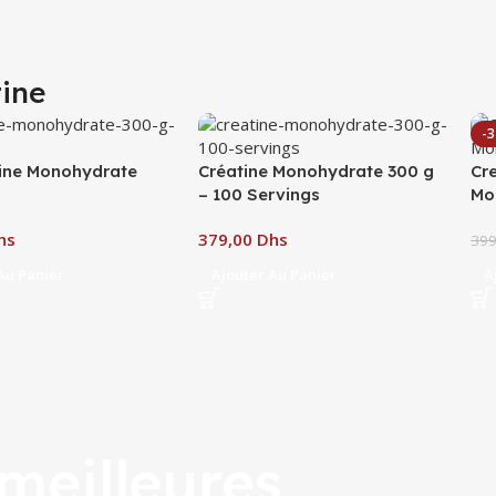
tine
-
ine Monohydrate
Créatine Monohydrate 300 g
Cr
– 100 Servings
Mo
hs
Dhs
39
Au Panier
Ajouter Au Panier
A
meilleures