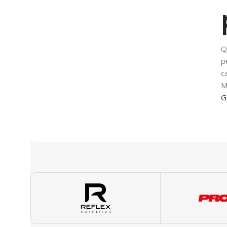
Q
p
c
M
G