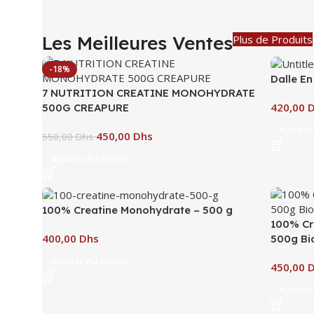
Les Meilleures Ventes
Plus de Produits
-18%
Dalle E
7 NUTRITION CREATINE MONOHYDRATE
500G CREAPURE
Ajouter
450,00
Dhs
550,00
Dhs
Ajouter Au Panier
100% Creatine Monohydrate – 500 g
100% Cr
Dhs
500g Bi
Ajouter Au Panier
Ajouter