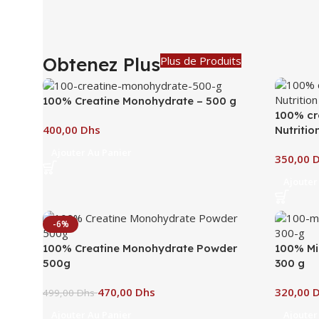
Obtenez Plus
Plus de Produits
100% Creatine Monohydrate – 500 g
100% cr
Dhs
Nutritio
Ajouter Au Panier
Ajouter
-6%
100% Creatine Monohydrate Powder
100% Mi
500g
300 g
470,00
Dhs
499,00
Dhs
Ajouter Au Panier
Ajouter