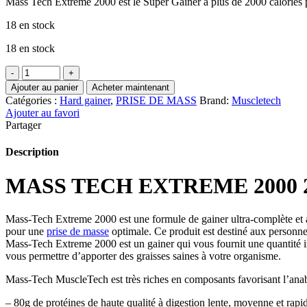
Mass Tech Extreme 2000 est le Super Gainer à plus de 2000 calories 
18 en stock
18 en stock
quantité
de
Ajouter au panier
Acheter maintenant
Mass
Catégories :
Hard gainer
,
PRISE DE MASS
Brand:
Muscletech
Tech
Ajouter au favori
Extreme
Partager
2000
2.72Kg
Description
Muscletech
USA
MASS TECH EXTREME 2000
Mass-Tech Extreme 2000 est une formule de gainer ultra-complète et av
pour une
prise de masse
optimale. Ce produit est destiné aux personne
Mass-Tech Extreme 2000 est un gainer qui vous fournit une quantité 
vous permettre d’apporter des graisses saines à votre organisme.
Mass-Tech MuscleTech est très riches en composants favorisant l’anabo
– 80g de protéines de haute qualité à digestion lente, moyenne et rap