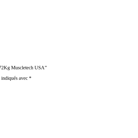
 2.72Kg Muscletech USA”
t indiqués avec
*