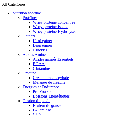
All Categories
Nutrition sportive
Protèines
Whey protèine concentrèe
Whey protèine Isolate
Whey protèine Hydrolysée
Gainers
Hard gainer
Lean gainer
Glucides
Acides Aminés
Acides aminés Essentiels
BCAA
Glutamine
Creatine
Créatine monohydrate
Mélange de créatine
Énergies et Endurance
Pre-Workout
Boissons Énergétiques
Gestion du poids
Brûleur de graisse
L-Carnitine
CLA