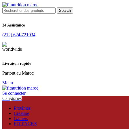
Search
24 Assistance
(212) 624-721034
Livraison rapide
Partout au Maroc
Menu
Se connecter
Catégories
Protèines
Creatine
Gainers
FIT PACKS