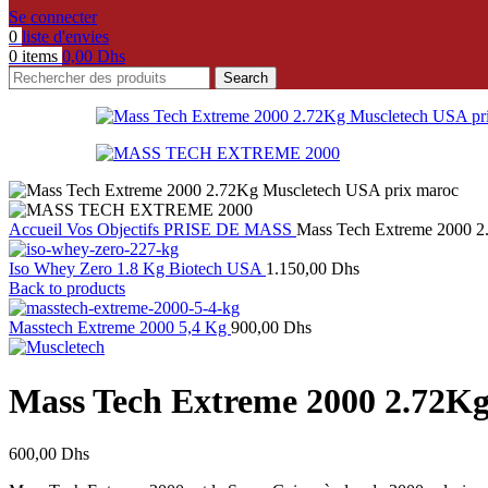
Se connecter
0
liste d'envies
0
items
0,00
Dhs
Search
Accueil
Vos Objectifs
PRISE DE MASS
Mass Tech Extreme 2000 
Iso Whey Zero 1.8 Kg Biotech USA
1.150,00
Dhs
Back to products
Masstech Extreme 2000 5,4 Kg
900,00
Dhs
Mass Tech Extreme 2000 2.72K
600,00
Dhs