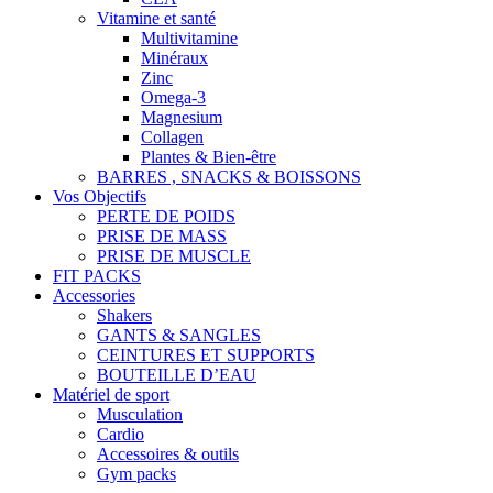
Vitamine et santé
Multivitamine
Minéraux
Zinc
Omega-3
Magnesium
Collagen
Plantes & Bien-être
BARRES , SNACKS & BOISSONS
Vos Objectifs
PERTE DE POIDS
PRISE DE MASS
PRISE DE MUSCLE
FIT PACKS
Accessories
Shakers
GANTS & SANGLES
CEINTURES ET SUPPORTS
BOUTEILLE D’EAU
Matériel de sport
Musculation
Cardio
Accessoires & outils
Gym packs