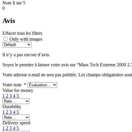
Note
1
sur 5
0
Avis
Effacer tous les filtres
Only with images
Il n’y a pas encore d’avis.
Soyez le premier à laisser votre avis sur “Mass Tech Extreme 2000
Votre adresse e-mail ne sera pas publiée.
Les champs obligatoires son
Votre note
*
Value for money
1
2
3
4
5
Durability
1
2
3
4
5
Delivery speed
1
2
3
4
5