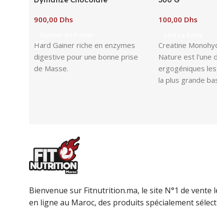
Dhs
Dhs
Ajouter Au Panier
Lire La Suite
Hard Gainer riche en enzymes
Creatine Monohy
digestive pour une bonne prise
Nature est l'une 
de Masse.
ergogéniques les 
la plus grande ba
qui confirme son 
dans l'améliorati
performances spo
poid
Bienvenue sur Fitnutrition.ma, le site N°1 de vente
en ligne au Maroc, des produits spécialement sélec