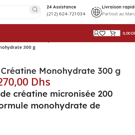
24 Assistance
Livraison rapid
(212) 624-721034
Partout au Mar
0,00
D
reatine
Créatine monohydrate
nohydrate 300 g
 Créatine Monohydrate 300 g
270,00
Dhs
Dhs
Dhs
de créatine micronisée 200
Formule monohydrate de