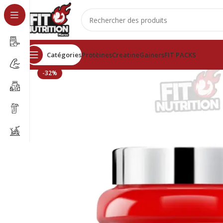
Catégories
Protèines
Creatine
Gainers
FIT PACKS
-32%