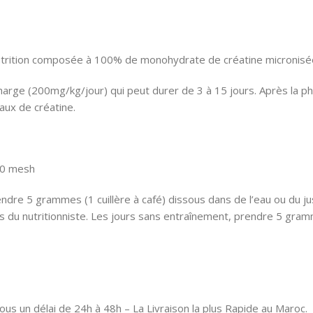
tion composée à 100% de monohydrate de créatine micronisée pu
ge (200mg/kg/jour) qui peut durer de 3 à 15 jours. Après la pha
aux de créatine.
00 mesh
re 5 grammes (1 cuillère à café) dissous dans de l’eau ou du ju
s du nutritionniste. Les jours sans entraînement, prendre 5 gram
us un délai de 24h à 48h – La Livraison la plus Rapide au Maroc.