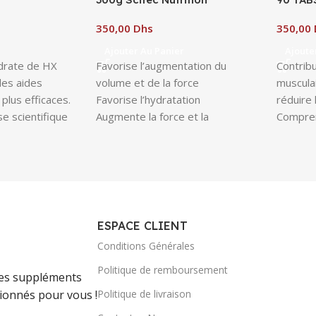
Dhs
Ajouter Au Panier
Ajoute
drate de HX
Favorise l’augmentation du
Contrib
des aides
volume et de la force
muscula
plus efficaces.
Favorise l’hydratation
réduire 
se scientifique
Augmente la force et la
Compren
rôle bénéfique
performance physique
qui cont
on des
fonctio
rtives.
système
Formulé
minérau
essenti
ESPACE CLIENT
besoins
Conditions Générales
des hom
Prends 
Politique de remboursement
 les suppléments
avec de
Politique de livraison
tionnés pour vous !