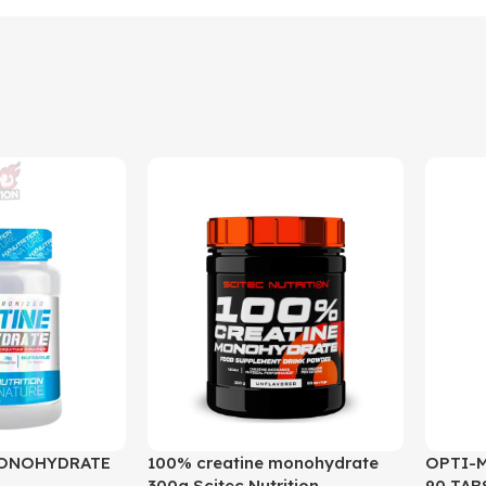
MONOHYDRATE
100% creatine monohydrate
OPTI-
300g Scitec Nutrition
90 TAB