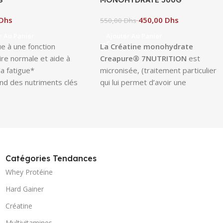
CREAPURE
Dhs
450,00
Dhs
550,00
Dhs
r Au Panier
Ajouter Au Panier
ue à une fonction
La Créatine monohydrate
ire normale et aide à
Creapure® 7NUTRITION
est
la fatigue*
micronisée, (traitement particulier
d des nutriments clés
qui lui permet d’avoir une
ribuent au
meilleure solubilité et une
nnement normal du
absorption accrus par les tissus
 immunitaire*
musculaires par rapport à une
 avec des vitamines, des
créatine monohydrate classique)
x et des acides aminés
et renforcée avec 5% de
els pour répondre aux
TAURINE pour encore plus de
Catégories Tendances
 quotidiens en nutriments
performance !
Whey Protéine
mes actifs
Hard Gainer
trois comprimés par jour
s aliments
Créatine
Multivitamines