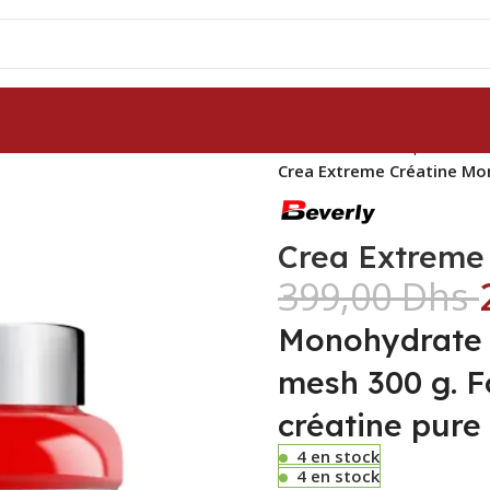
Accueil
Nutrition sportive
C
Crea Extreme Créatine Mo
Crea Extreme
399,00
Dhs
Monohydrate 
mesh 300 g. 
créatine pure
4 en stock
4 en stock