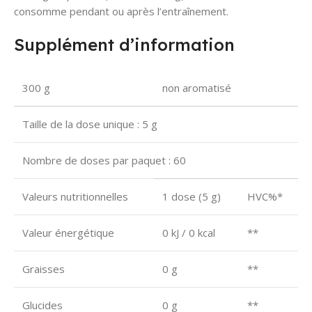
consomme pendant ou après l’entraînement.
Supplément d’information
300 g
non aromatisé
Taille de la dose unique : 5 g
Nombre de doses par paquet : 60
Valeurs nutritionnelles
1 dose (5 g)
HVC%*
Valeur énergétique
0 kJ / 0 kcal
**
Graisses
0 g
**
Glucides
0 g
**