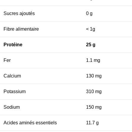
Sucres ajoutés
0 g
Fibre alimentaire
< 1g
Protéine
25 g
Fer
1.1 mg
Calcium
130 mg
Potassium
310 mg
Sodium
150 mg
Acides aminés essentiels
11.7 g