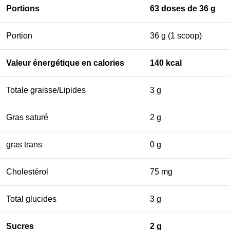
Portions
63 doses de 36 g
Portion
36 g (1 scoop)
Valeur énergétique en calories
140 kcal
Totale graisse/Lipides
3 g
Gras saturé
2 g
gras trans
0 g
Cholestérol
75 mg
Total glucides
3 g
Sucres
2 g