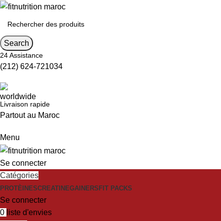
Search
24 Assistance
(212) 624-721034
Livraison rapide
Partout au Maroc
Menu
Se connecter
Catégories
PROTÈINES
CREATINE
GAINERS
FIT PACKS
Se connecter
0
liste d'envies