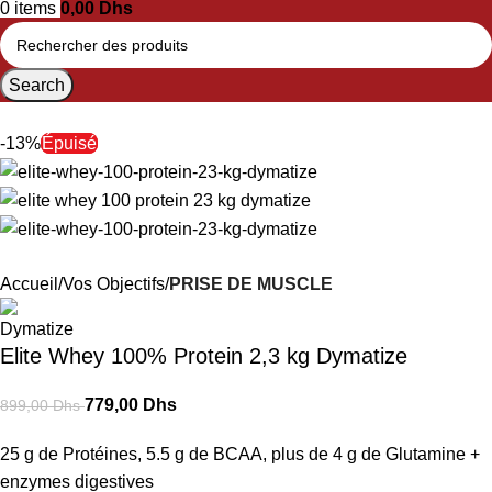
0
items
0,00
Dhs
Search
-13%
Épuisé
Accueil
Vos Objectifs
PRISE DE MUSCLE
Elite Whey 100% Protein 2,3 kg Dymatize
779,00
Dhs
899,00
Dhs
25 g de Protéines, 5.5 g de BCAA, plus de 4 g de Glutamine +
enzymes digestives