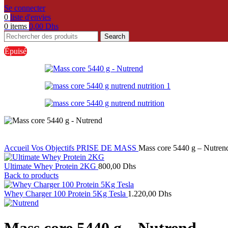
Se connecter
0
liste d'envies
0
items
0,00
Dhs
Search
Épuisé
Accueil
Vos Objectifs
PRISE DE MASS
Mass core 5440 g – Nutren
Ultimate Whey Protein 2KG
800,00
Dhs
Back to products
Whey Charger 100 Protein 5Kg Tesla
1.220,00
Dhs
Mass core 5440 g – Nutrend