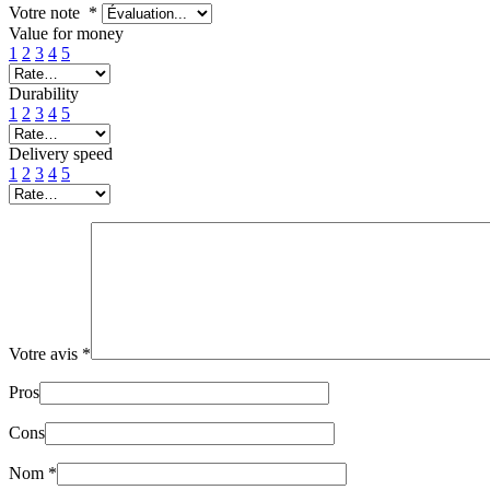
Votre note
*
Value for money
1
2
3
4
5
Durability
1
2
3
4
5
Delivery speed
1
2
3
4
5
Votre avis
*
Pros
Cons
Nom
*