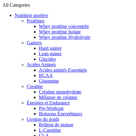
All Categories
Nutrition sportive
Protèines
Whey protèine concentrèe
Whey protèine Isolate
Whey protèine Hydrolysée
Gainers
Hard gainer
Lean gainer
Glucides
Acides Aminés
Acides aminés Essentiels
BCAA
Glutamine
Creatine
Créatine monohydrate
Mélange de créatine
Énergies et Endurance
Pre-Workout
Boissons Énergétiques
Gestion du poids
Brûleur de graisse
L-Carnitine
CLA