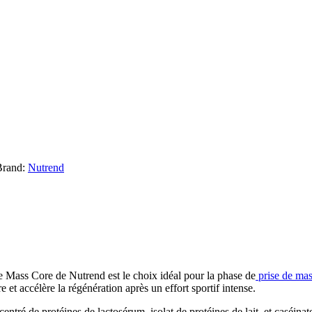
Brand:
Nutrend
 Mass Core de Nutrend est le choix idéal pour la phase de
prise de ma
e et accélère la régénération après un effort sportif intense.
tré de protéines de lactosérum, isolat de protéines de lait, et caséina