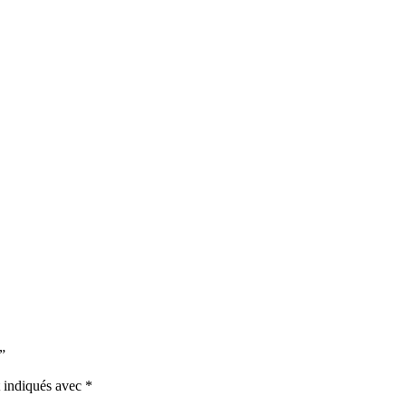
”
t indiqués avec
*