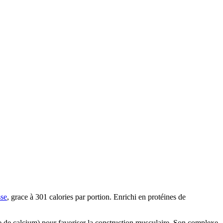
sse
, grace à 301 calories par portion. Enrichi en protéines de
te de calcium) pour favoriser la construction musculaire. Son complexe