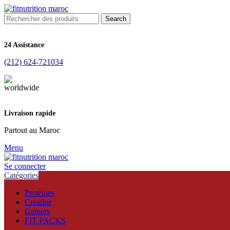
Search
24 Assistance
(212) 624-721034
Livraison rapide
Partout au Maroc
Menu
Se connecter
Catégories
Protèines
Creatine
Gainers
FIT PACKS