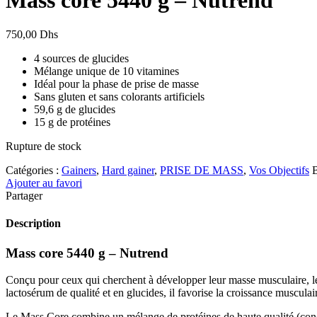
750,00
Dhs
4 sources de glucides
Mélange unique de 10 vitamines
Idéal pour la phase de prise de masse
Sans gluten et sans colorants artificiels
59,6 g de glucides
15 g de protéines
Rupture de stock
Catégories :
Gainers
,
Hard gainer
,
PRISE DE MASS
,
Vos Objectifs
Ajouter au favori
Partager
Description
Mass core 5440 g – Nutrend
Conçu pour ceux qui cherchent à développer leur masse musculaire, le
lactosérum de qualité et en glucides, il favorise la croissance musculair
Le Mass Core combine un mélange de protéines de haute qualité (concen