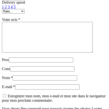
Delivery speed
1
2
3
4
5
Votre avis
*
Pros
Cons
Nom
*
E-mail
*
Enregistrer mon nom, mon e-mail et mon site dans le navigateur
pour mon prochain commentaire.
Vous devez être connecté pour pouvoir ajouter des photos à votre