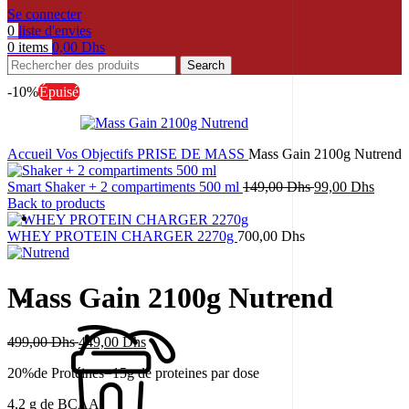
Se connecter
0
liste d'envies
0
items
0,00
Dhs
Search
-10%
Épuisé
Accueil
Vos Objectifs
PRISE DE MASS
Mass Gain 2100g Nutrend
Le
Le
Smart Shaker + 2 compartiments 500 ml
149,00
Dhs
99,00
Dhs
prix
prix
Back to products
initial
actuel
était :
est :
WHEY PROTEIN CHARGER 2270g
700,00
Dhs
149,00 Dhs.
99,00
Mass Gain 2100g Nutrend
Le
Le
499,00
Dhs
449,00
Dhs
prix
prix
20%de Protéines=15g de proteines par dose
initial
actuel
était :
est :
4,2 g de BCAA
499,00 Dhs.
449,00 Dhs.