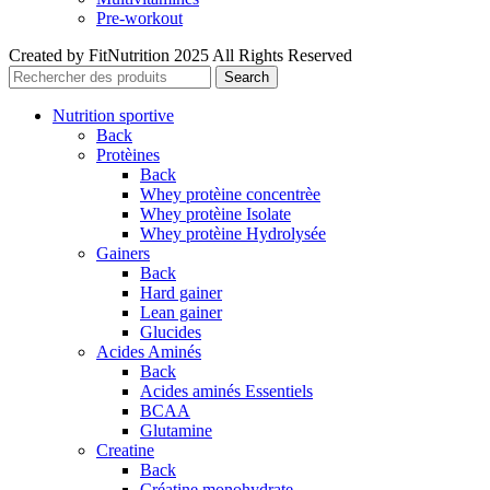
Pre-workout
Created by FitNutrition 2025 All Rights Reserved
Search
Nutrition sportive
Back
Protèines
Back
Whey protèine concentrèe
Whey protèine Isolate
Whey protèine Hydrolysée
Gainers
Back
Hard gainer
Lean gainer
Glucides
Acides Aminés
Back
Acides aminés Essentiels
BCAA
Glutamine
Creatine
Back
Créatine monohydrate