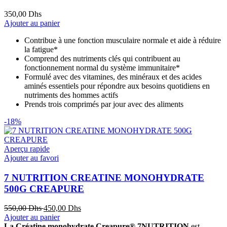
350,00
Dhs
Ajouter au panier
Contribue à une fonction musculaire normale et aide à réduire
la fatigue*
Comprend des nutriments clés qui contribuent au
fonctionnement normal du système immunitaire*
Formulé avec des vitamines, des minéraux et des acides
aminés essentiels pour répondre aux besoins quotidiens en
nutriments des hommes actifs
Prends trois comprimés par jour avec des aliments
-18%
Aperçu rapide
Ajouter au favori
7 NUTRITION CREATINE MONOHYDRATE
500G CREAPURE
Le
Le
550,00
Dhs
450,00
Dhs
prix
prix
Ajouter au panier
initial
actuel
La Créatine monohydrate Creapure® 7NUTRITION
est