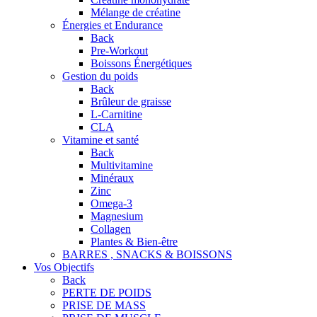
Mélange de créatine
Énergies et Endurance
Back
Pre-Workout
Boissons Énergétiques
Gestion du poids
Back
Brûleur de graisse
L-Carnitine
CLA
Vitamine et santé
Back
Multivitamine
Minéraux
Zinc
Omega-3
Magnesium
Collagen
Plantes & Bien-être
BARRES , SNACKS & BOISSONS
Vos Objectifs
Back
PERTE DE POIDS
PRISE DE MASS