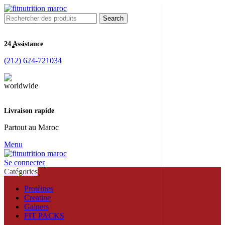
Search
24 Assistance
(212) 624-721034
Livraison rapide
Partout au Maroc
Menu
Se connecter
Catégories
Protèines
Creatine
Gainers
FIT PACKS