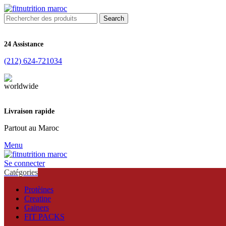
Search
24 Assistance
(212) 624-721034
Livraison rapide
Partout au Maroc
Menu
Se connecter
Catégories
Protèines
Creatine
Gainers
FIT PACKS