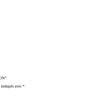
ION”
t indiqués avec
*