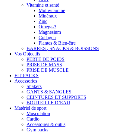
Vitamine et santé
Multivitamine
Minéraux
Zinc
Omega-3
Magnesium
Collagen
Plantes & Bien-être
BARRES , SNACKS & BOISSONS
Vos Objectifs
PERTE DE POIDS
PRISE DE MASS
PRISE DE MUSCLE
FIT PACKS
Accessories
Shakers
GANTS & SANGLES
CEINTURES ET SUPPORTS
BOUTEILLE D’EAU
Matériel de sport
Musculation
Cardio
Accessoires & outils
Gym packs