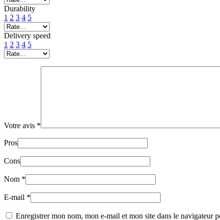
Durability
1
2
3
4
5
Delivery speed
1
2
3
4
5
Votre avis
*
Pros
Cons
Nom
*
E-mail
*
Enregistrer mon nom, mon e-mail et mon site dans le navigateur