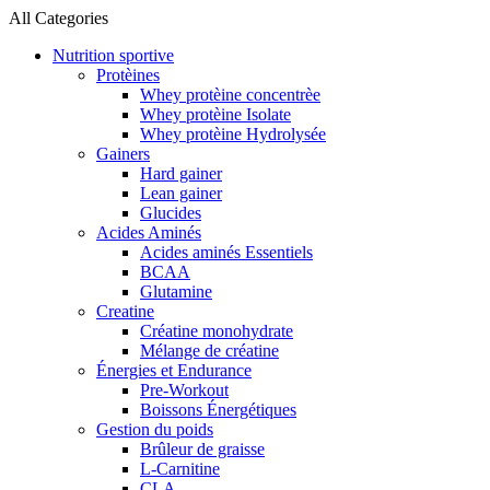
All Categories
Nutrition sportive
Protèines
Whey protèine concentrèe
Whey protèine Isolate
Whey protèine Hydrolysée
Gainers
Hard gainer
Lean gainer
Glucides
Acides Aminés
Acides aminés Essentiels
BCAA
Glutamine
Creatine
Créatine monohydrate
Mélange de créatine
Énergies et Endurance
Pre-Workout
Boissons Énergétiques
Gestion du poids
Brûleur de graisse
L-Carnitine
CLA