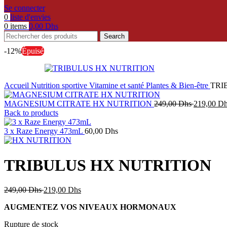
Se connecter
0
liste d'envies
0
items
0,00
Dhs
Search
-12%
Épuisé
Accueil
Nutrition sportive
Vitamine et santé
Plantes & Bien-être
TRI
Le
MAGNESIUM CITRATE HX NUTRITION
249,00
Dhs
219,00
Dh
prix
Back to products
initial
était :
3 x Raze Energy 473mL
60,00
Dhs
249,00 Dh
TRIBULUS HX NUTRITION
Le
Le
249,00
Dhs
219,00
Dhs
prix
prix
AUGMENTEZ VOS NIVEAUX HORMONAUX
initial
actuel
était :
est :
Rupture de stock
249,00 Dhs.
219,00 Dhs.