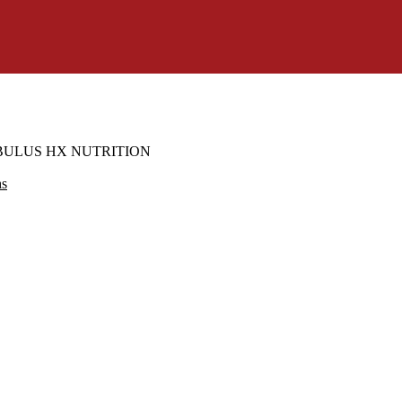
BULUS HX NUTRITION
Le
s
prix
actuel
est :
s.
219,00 Dhs.