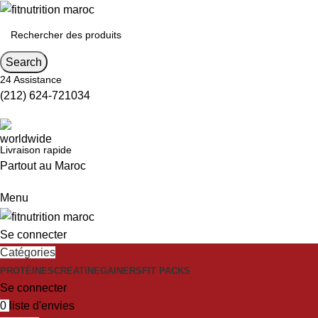
Search
24 Assistance
(212) 624-721034
Livraison rapide
Partout au Maroc
Menu
Se connecter
Catégories
PROTÈINES
CREATINE
GAINERS
FIT PACKS
Se connecter
0
liste d'envies